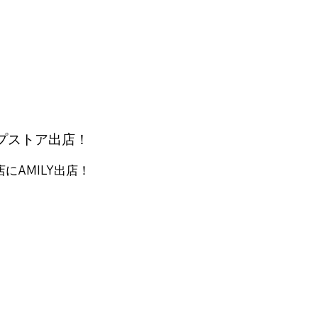
プストア出店！
にAMILY出店！