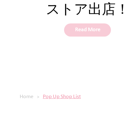
ストア出店！
Read More
>
Home
Pop Up Shop List