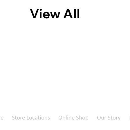
View All
e
Store Locations
Online Shop
Our Story