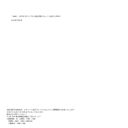
「AMILY」のPOP UPストアがJR品川駅エキュート品川にOPEN！
2026年7月8日
JR品川駅 中央改札内 エキュート品川プレミアムセレクトに期間限定で出店いたします！
2025/7/22(火)〜8/3(日)までとなっております。
是非お立ち寄りください！
〒108-0074 東京都港区高輪３丁目２６−２７
▶️営業時間 月～土曜日 10時～22時
日曜日・祝日 10時〜20時30分
※最終日：10時〜19時