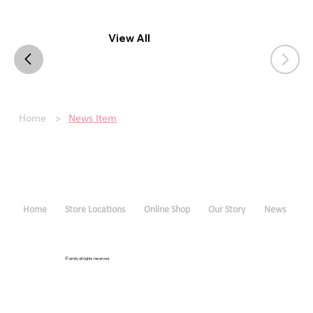
View All
>
Home
News Item
Home
Store Locations
Online Shop
Our Story
News
© amily all rights reserved.