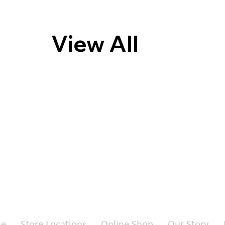
View All
e
Store Locations
Online Shop
Our Story