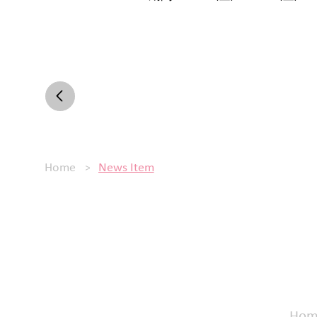
>
Home
News Item
Hom